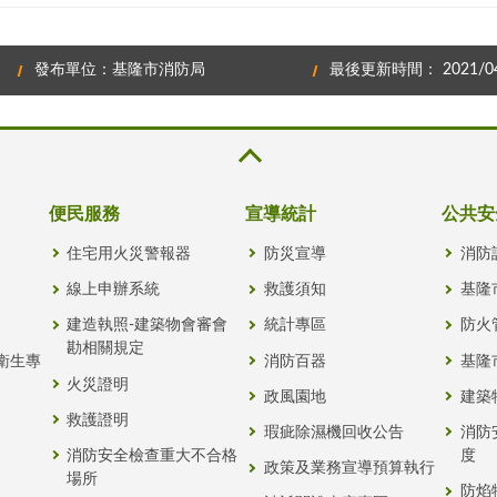
發布單位：基隆市消防局
最後更新時間： 2021/04
便民服務
宣導統計
公共安
住宅用火災警報器
防災宣導
消防
線上申辦系統
救護須知
基隆
建造執照-建築物會審會
統計專區
防火
勘相關規定
衛生專
消防百器
基隆
火災證明
政風園地
建築
救護證明
瑕疵除濕機回收公告
消防
消防安全檢查重大不合格
度
政策及業務宣導預算執行
場所
防焰