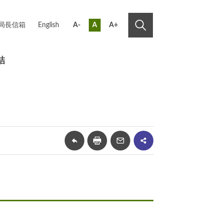
局長信箱
English
A-
A
A+
結