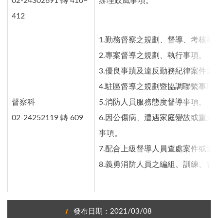
02-24302691 轉 410~
辦理政風事項。
412
1.勤務督察之規劃、督導、考核事
2.專案督導之規劃、執行事項。
3.優良事蹟及違反勤務紀律案件之
4.駐區督導之規劃暨協調聯繫事項
督察科
5.消防人員服務態度督導事項。
02-24252119 轉 609
6.因公傷病、遭遇家庭變故或重大
事項。
7.配合上級督導人員查處案件或進
8.義勇消防人員之編組、訓練、管
發布日期：2021/03/08