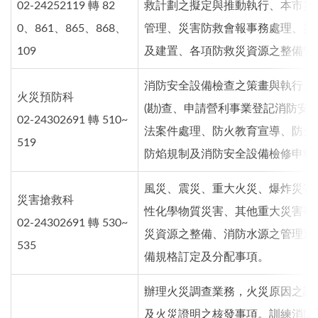
02-24252119 轉 82
救計劃之擬定與推動執行、本市災
0、861、865、868、
管理、災害防救會報事務處理、災
109
及建置、各項防救災資源之整備管
消防安全設備檢查之策畫與執行、
火災預防科
(勘)查、申請營利事業登記消防安
02-24302691 轉 510~
法案件處理、防火教育宣導、防火
519
防焰規制及消防安全設備檢修申報
風災、震災、重大火災、爆炸災害
災害搶救科
性化學物質災害、其他重大災害事
02-24302691 轉 530~
災資源之整備、消防水源之管理運
535
備規格訂定及分配事項。
辦理火災調查業務，火災原因之調
及火災證明之核發事項。訓練消防